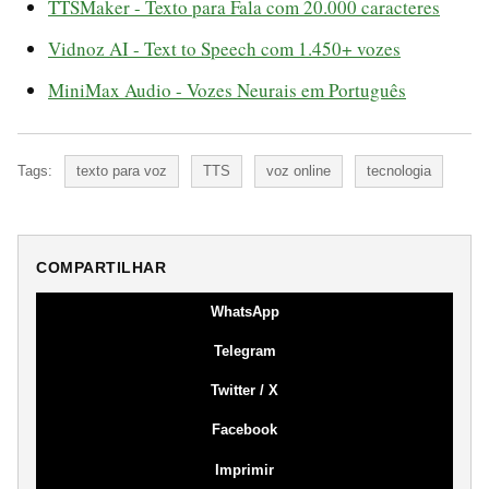
TTSMaker - Texto para Fala com 20.000 caracteres
Vidnoz AI - Text to Speech com 1.450+ vozes
MiniMax Audio - Vozes Neurais em Português
Tags:
texto para voz
TTS
voz online
tecnologia
COMPARTILHAR
WhatsApp
Telegram
Twitter / X
Facebook
Imprimir