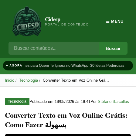
Cidesp
☰ MENU
PORTAL DE CONTEÚDO
Buscar
Frases para Quem Te Ignora no WhatsApp: 30 Ideias Poderosas
Ta
● AGORA
Inicio
Tecnologia
Converter Texto em Voz Online Grá...
Publicado em
18/05/2026 às 19:41
Por
Stéfano Barcellos
Tecnologia
Converter Texto em Voz Online Grátis:
Como Fazer بسهولة