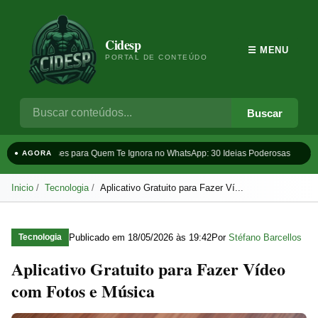
Cidesp
☰ MENU
PORTAL DE CONTEÚDO
Buscar
Frases para Quem Te Ignora no WhatsApp: 30 Ideias Poderosas
Ta
● AGORA
Inicio
Tecnologia
Aplicativo Gratuito para Fazer Ví...
Publicado em
18/05/2026 às 19:42
Por
Stéfano Barcellos
Tecnologia
Aplicativo Gratuito para Fazer Vídeo
com Fotos e Música