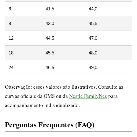
6
41,5
44,0
4
9
43,0
45,5
4
12
44,5
47,0
5
18
45,5
48,0
5
24
46,5
49,0
5
Observação: esses valores são ilustrativos. Consulte as
curvas oficiais da OMS ou da
Nestlé FamilyNes
para
acompanhamento individualizado.
Perguntas Frequentes (FAQ)