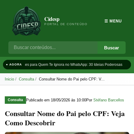
Cidesp
☰ MENU
PORTAL DE CONTEÚDO
Buscar
Frases para Quem Te Ignora no WhatsApp: 30 Ideias Poderosas
Ta
● AGORA
Inicio
Consulta
Consultar Nome do Pai pelo CPF: V...
Publicado em
18/05/2026 às 10:00
Por
Stéfano Barcellos
Consulta
Consultar Nome do Pai pelo CPF: Veja
Como Descobrir