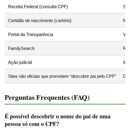
Receita Federal (consulta CPF)
Sit
Certidão de nascimento (cartório)
Nom
Portal da Transparência
Vín
FamilySearch
Reg
Ação judicial
Inf
Sites não oficiais que prometem “descobrir pai pelo CPF”
Dad
Perguntas Frequentes (FAQ)
É possível descobrir o nome do pai de uma
pessoa só com o CPF?