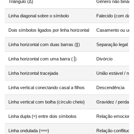
Triângulo (Δ)
Gênero não binário 
Linha diagonal sobre o símbolo
Falecido (com data
Dois símbolos ligados por linha horizontal
Casamento ou uni
Linha horizontal com duas barras (∥)
Separação legal
Linha horizontal com uma barra (⎟)
Divórcio
Linha horizontal tracejada
União estável / na
Linha vertical conectando casal a filhos
Descendência
Linha vertical com bolha (círculo cheio)
Gravidez / perda g
Linha dupla (≈) entre dois símbolos
Relação emocional
Linha ondulada (≈≈≈)
Relação conflituos