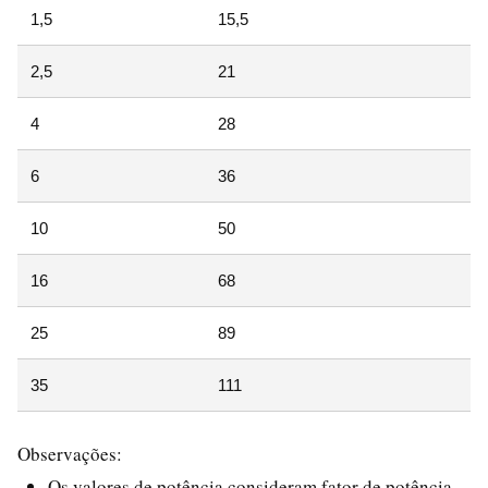
1,5
15,5
1
2,5
21
2
4
28
3
6
36
4
10
50
6
16
68
8
25
89
1
35
111
1
Observações:
Os valores de potência consideram fator de potência