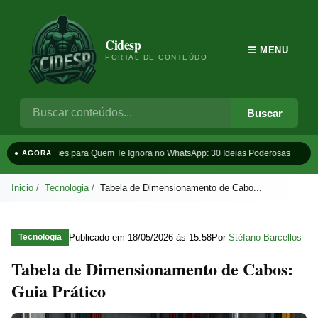
Cidesp
☰ MENU
PORTAL DE CONTEÚDO
Buscar
Frases para Quem Te Ignora no WhatsApp: 30 Ideias Poderosas
Ta
● AGORA
Inicio
Tecnologia
Tabela de Dimensionamento de Cabo...
Publicado em
18/05/2026 às 15:58
Por
Stéfano Barcellos
Tecnologia
Tabela de Dimensionamento de Cabos:
Guia Prático