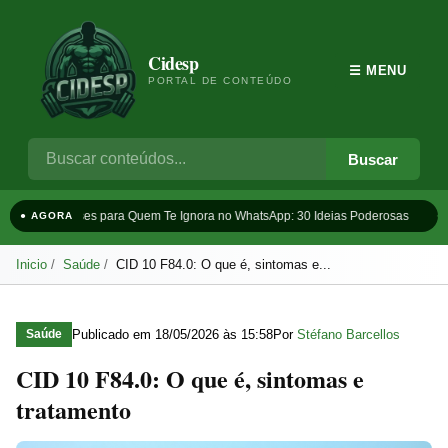
Cidesp
☰ MENU
PORTAL DE CONTEÚDO
Buscar
Frases para Quem Te Ignora no WhatsApp: 30 Ideias Poderosas
Ta
● AGORA
Inicio
Saúde
CID 10 F84.0: O que é, sintomas e...
Publicado em
18/05/2026 às 15:58
Por
Stéfano Barcellos
Saúde
CID 10 F84.0: O que é, sintomas e
tratamento