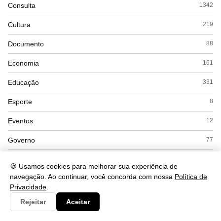
Consulta
1342
Cultura
219
Documento
88
Economia
161
Educação
331
Esporte
8
Eventos
12
Governo
77
Saúde
421
🍪 Usamos cookies para melhorar sua experiência de
navegação. Ao continuar, você concorda com nossa
Política de
Tecnologia
256
Privacidade
.
Rejeitar
Aceitar