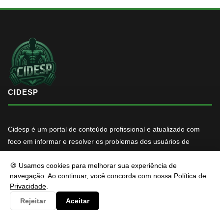
CIDESP
Cidesp é um portal de conteúdo profissional e atualizado com
foco em informar e resolver os problemas dos usuários de
maneira eficaz. Fique à vontade para entrar em contato, estamos
🍪 Usamos cookies para melhorar sua experiência de
sempre pronto a te auxiliar.
navegação. Ao continuar, você concorda com nossa
Política de
Privacidade
.
f
X
in
YT
Rejeitar
Aceitar