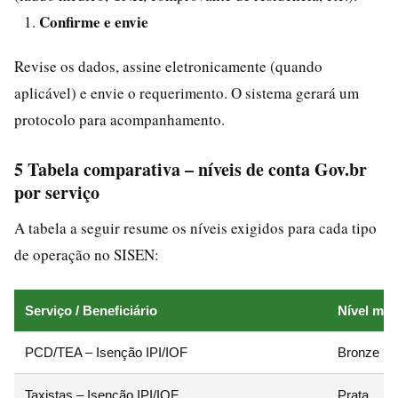
Confirme e envie
Revise os dados, assine eletronicamente (quando
aplicável) e envie o requerimento. O sistema gerará um
protocolo para acompanhamento.
5 Tabela comparativa – níveis de conta Gov.br
por serviço
A tabela a seguir resume os níveis exigidos para cada tipo
de operação no SISEN:
Serviço / Beneficiário
Nível mín
PCD/TEA – Isenção IPI/IOF
Bronze
Taxistas – Isenção IPI/IOF
Prata