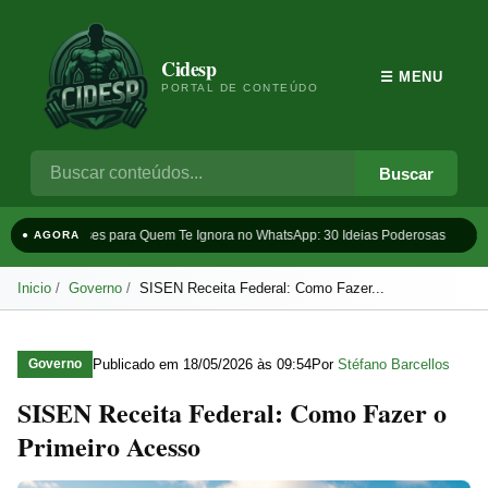
Cidesp
☰ MENU
PORTAL DE CONTEÚDO
Buscar
Frases para Quem Te Ignora no WhatsApp: 30 Ideias Poderosas
Ta
● AGORA
Inicio
Governo
SISEN Receita Federal: Como Fazer...
Publicado em
18/05/2026 às 09:54
Por
Stéfano Barcellos
Governo
SISEN Receita Federal: Como Fazer o
Primeiro Acesso