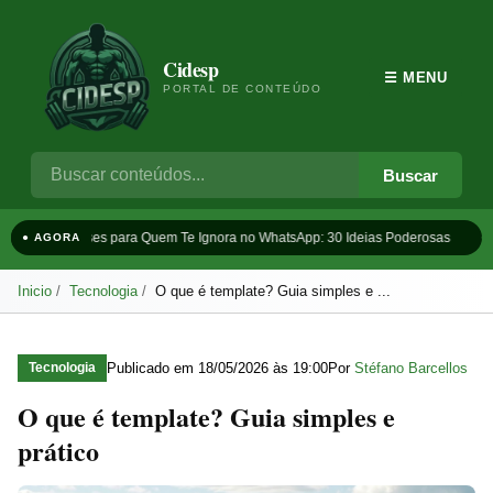
Cidesp
☰ MENU
PORTAL DE CONTEÚDO
Buscar
Frases para Quem Te Ignora no WhatsApp: 30 Ideias Poderosas
Ta
● AGORA
Inicio
Tecnologia
O que é template? Guia simples e ...
Publicado em
18/05/2026 às 19:00
Por
Stéfano Barcellos
Tecnologia
O que é template? Guia simples e
prático