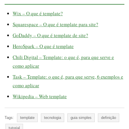
Wix – O que é template?
Squarespace – O que é template para site?
GoDaddy – O que é template de site?
HeroSpark – O que é template
Chili Digital – Template: o que é, para que serve e
como aplicar
Task – Template: o que é, para que serve, 6 exemplos e
como aplicar
Wikipedia – Web template
Tags:
template
tecnologia
guia simples
definição
tutorial