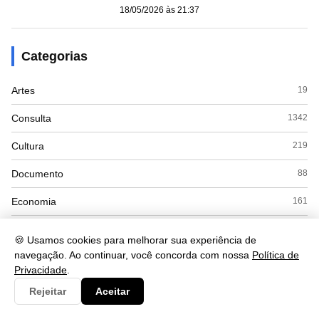
18/05/2026 às 21:37
Categorias
Artes
19
Consulta
1342
Cultura
219
Documento
88
Economia
161
Educação
331
🍪 Usamos cookies para melhorar sua experiência de
navegação. Ao continuar, você concorda com nossa
Política de
Esporte
8
Privacidade
.
Eventos
12
Rejeitar
Aceitar
Governo
77