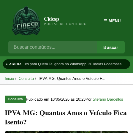
Cidesp
☰ MENU
PORTAL DE CONTEÚDO
Buscar
Frases para Quem Te Ignora no WhatsApp: 30 Ideias Poderosas
Ta
● AGORA
Inicio
Consulta
IPVA MG: Quantos Anos o Veículo F...
Publicado em
18/05/2026 às 10:23
Por
Stéfano Barcellos
Consulta
IPVA MG: Quantos Anos o Veículo Fica
Isento?