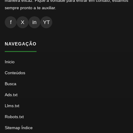
maneira eficaz. Fique à vontade para entrar em contato, estamos
sempre pronto a te auxiliar.
f
X
in
YT
NAVEGAÇÃO
Inicio
Conteúdos
Busca
Ads.txt
Llms.txt
Robots.txt
Sitemap Índice