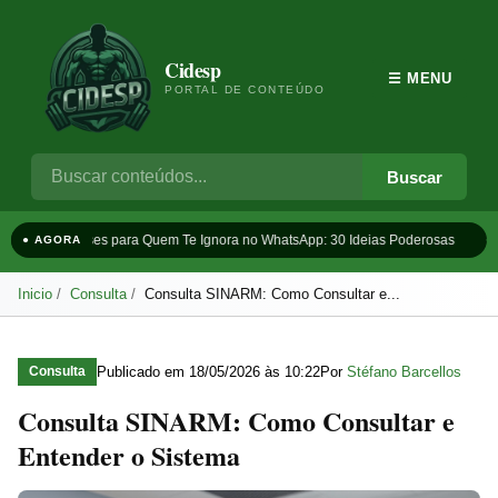
Cidesp
☰ MENU
PORTAL DE CONTEÚDO
Buscar
Frases para Quem Te Ignora no WhatsApp: 30 Ideias Poderosas
Ta
● AGORA
Inicio
Consulta
Consulta SINARM: Como Consultar e...
Publicado em
18/05/2026 às 10:22
Por
Stéfano Barcellos
Consulta
Consulta SINARM: Como Consultar e
Entender o Sistema