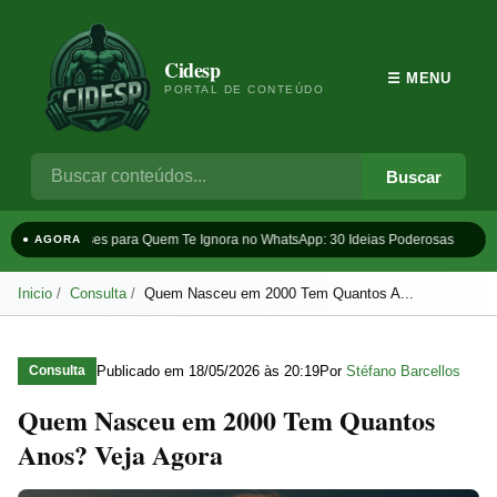
Cidesp
☰ MENU
PORTAL DE CONTEÚDO
Buscar
Frases para Quem Te Ignora no WhatsApp: 30 Ideias Poderosas
Ta
● AGORA
Inicio
Consulta
Quem Nasceu em 2000 Tem Quantos A...
Publicado em
18/05/2026 às 20:19
Por
Stéfano Barcellos
Consulta
Quem Nasceu em 2000 Tem Quantos
Anos? Veja Agora