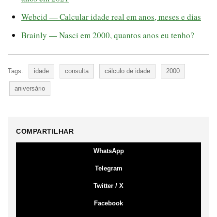
Webcid — Calcular idade real em anos, meses e dias
Brainly — Nasci em 2000, quantos anos eu tenho?
Tags:
idade
consulta
cálculo de idade
2000
aniversário
COMPARTILHAR
WhatsApp
Telegram
Twitter / X
Facebook