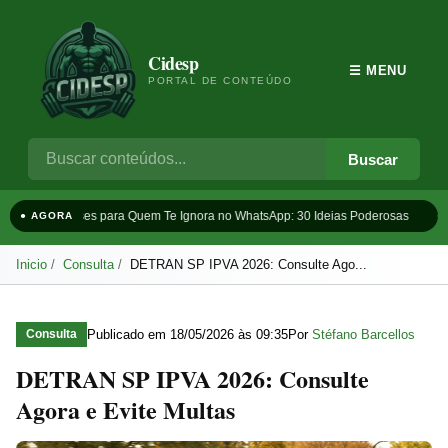
Cidesp
☰ MENU
PORTAL DE CONTEÚDO
Buscar
Frases para Quem Te Ignora no WhatsApp: 30 Ideias Poderosas
Ta
● AGORA
Inicio
Consulta
DETRAN SP IPVA 2026: Consulte Ago...
Publicado em
18/05/2026 às 09:35
Por
Stéfano Barcellos
Consulta
DETRAN SP IPVA 2026: Consulte
Agora e Evite Multas