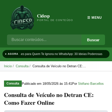
Cidesp
☰ MENU
PORTAL DE CONTEÚDO
Buscar
Frases para Quem Te Ignora no WhatsApp: 30 Ideias Poderosas
T
● AGORA
Inicio
Consulta
Consulta de Veículo no Detran CE:...
Publicado em
18/05/2026 às 15:41
Por
Stéfano Barcellos
Consulta
Consulta de Veículo no Detran CE:
Como Fazer Online