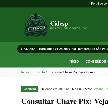
Portal de co
Cidesp
PORTAL DE CONTEÚDO
● AGORA
Hora atual: 01:24 em 07/08 -
Temperatura São Paul
INÍCIO
CONTEÚDOS 
Inicio
Consulta
Consultar Chave Pix: Veja Como En...
Publicado em
18/05/2026 às 09:35
Por
Stéfano Ba
Consulta
Consultar Chave Pix: Ve