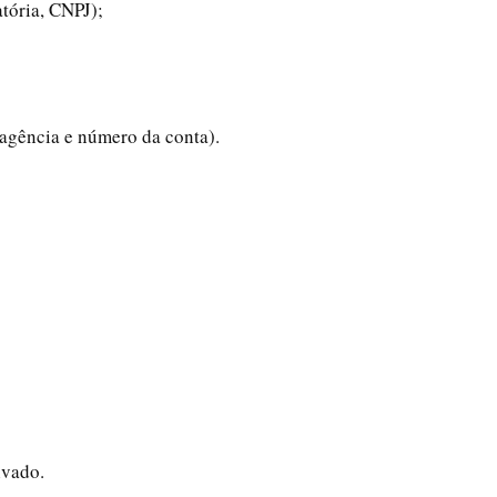
atória, CNPJ);
agência e número da conta).
ivado.