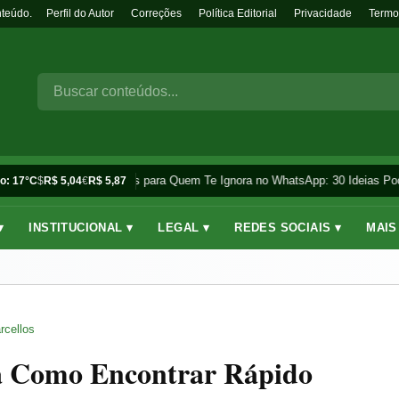
nteúdo.
Perfil do Autor
Correções
Política Editorial
Privacidade
Termo
Frases para Quem Te Ignora no WhatsApp: 30 Ideias Pod
o: 17°C
$
R$ 5,04
€
R$ 5,87
▾
INSTITUCIONAL ▾
LEGAL ▾
REDES SOCIAIS ▾
MAIS
rcellos
ja Como Encontrar Rápido