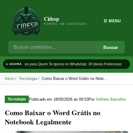
Cidesp
☰ MENU
PORTAL DE CONTEÚDO
Buscar
Frases para Quem Te Ignora no WhatsApp: 30 Ideias Poderosas
Ta
● AGORA
Inicio
Tecnologia
Como Baixar o Word Grátis no Note...
Publicado em
18/05/2026 às 09:53
Por
Stéfano Barcellos
Tecnologia
Como Baixar o Word Grátis no
Notebook Legalmente