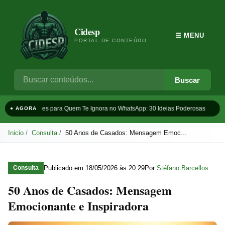
Cidesp
☰ MENU
PORTAL DE CONTEÚDO
Buscar
Frases para Quem Te Ignora no WhatsApp: 30 Ideias Poderosas
Ta
● AGORA
Inicio
Consulta
50 Anos de Casados: Mensagem Emoc...
Publicado em
18/05/2026 às 20:29
Por
Stéfano Barcellos
Consulta
50 Anos de Casados: Mensagem
Emocionante e Inspiradora