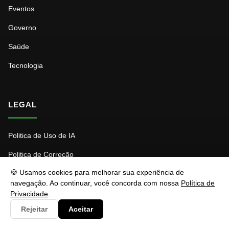
Eventos
Governo
Saúde
Tecnologia
LEGAL
Politica de Uso de IA
Politica de Correção
🍪 Usamos cookies para melhorar sua experiência de
Politica de Privacidade
navegação. Ao continuar, você concorda com nossa
Política de
Politica de Patrocínio
Privacidade
.
Rejeitar
Aceitar
Politica de Cookies