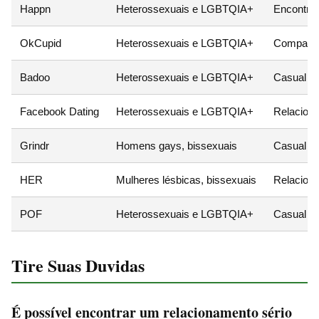
Happn
Heterossexuais e LGBTQIA+
Encontro
OkCupid
Heterossexuais e LGBTQIA+
Compatibi
Badoo
Heterossexuais e LGBTQIA+
Casual e
Facebook Dating
Heterossexuais e LGBTQIA+
Relacion
Grindr
Homens gays, bissexuais
Casual e 
HER
Mulheres lésbicas, bissexuais
Relacion
POF
Heterossexuais e LGBTQIA+
Casual e 
Tire Suas Duvidas
É possível encontrar um relacionamento sério