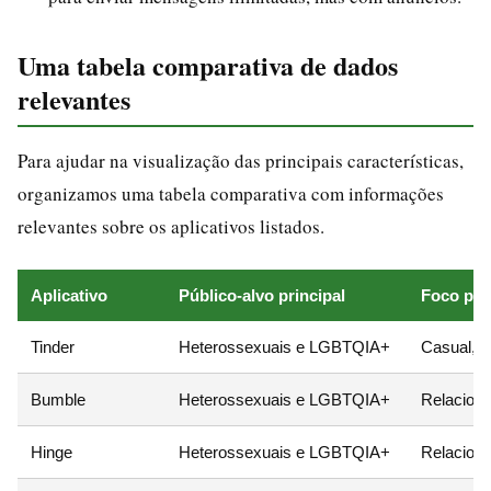
Uma tabela comparativa de dados
relevantes
Para ajudar na visualização das principais características,
organizamos uma tabela comparativa com informações
relevantes sobre os aplicativos listados.
Aplicativo
Público-alvo principal
Foco pri
Tinder
Heterossexuais e LGBTQIA+
Casual, v
Bumble
Heterossexuais e LGBTQIA+
Relaciona
Hinge
Heterossexuais e LGBTQIA+
Relacion