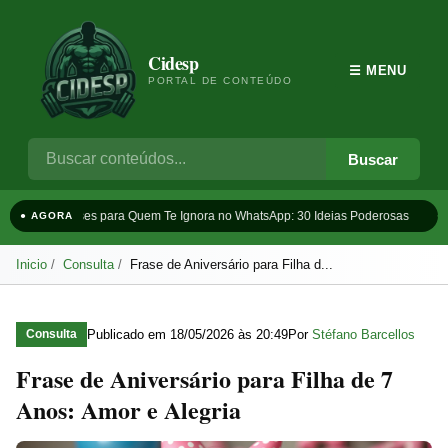
Cidesp
☰ MENU
PORTAL DE CONTEÚDO
Buscar
Frases para Quem Te Ignora no WhatsApp: 30 Ideias Poderosas
Ta
● AGORA
Inicio
Consulta
Frase de Aniversário para Filha d...
Publicado em
18/05/2026 às 20:49
Por
Stéfano Barcellos
Consulta
Frase de Aniversário para Filha de 7
Anos: Amor e Alegria