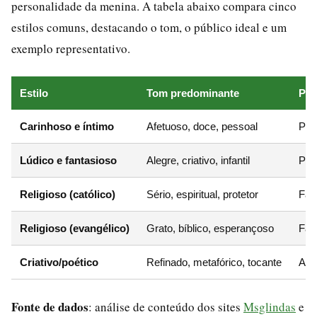
personalidade da menina. A tabela abaixo compara cinco
estilos comuns, destacando o tom, o público ideal e um
exemplo representativo.
Estilo
Tom predominante
Púb
Carinhoso e íntimo
Afetuoso, doce, pessoal
Pai
Lúdico e fantasioso
Alegre, criativo, infantil
Pai
Religioso (católico)
Sério, espiritual, protetor
Famí
Religioso (evangélico)
Grato, bíblico, esperançoso
Fam
Criativo/poético
Refinado, metafórico, tocante
Adu
Fonte de dados
: análise de conteúdo dos sites
Msglindas
e