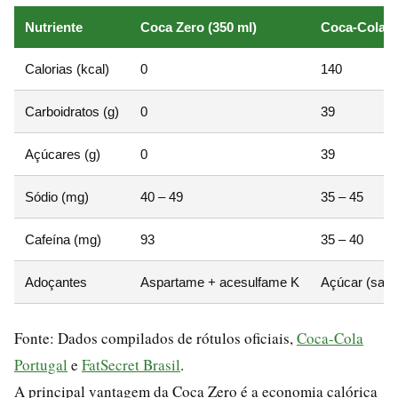
Nutriente
Coca Zero (350 ml)
Coca-Cola Tr
Calorias (kcal)
0
140
Carboidratos (g)
0
39
Açúcares (g)
0
39
Sódio (mg)
40 – 49
35 – 45
Cafeína (mg)
93
35 – 40
Adoçantes
Aspartame + acesulfame K
Açúcar (saca
Fonte: Dados compilados de rótulos oficiais,
Coca-Cola
Portugal
e
FatSecret Brasil
.
A principal vantagem da Coca Zero é a economia calórica