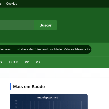
s
Cookies
Buscar
erosas
Tabela de Colesterol por Idade: Valores Ideais e Guia
Como F
 ▾
BIO ▾
V2
V3
Mais em Saúde