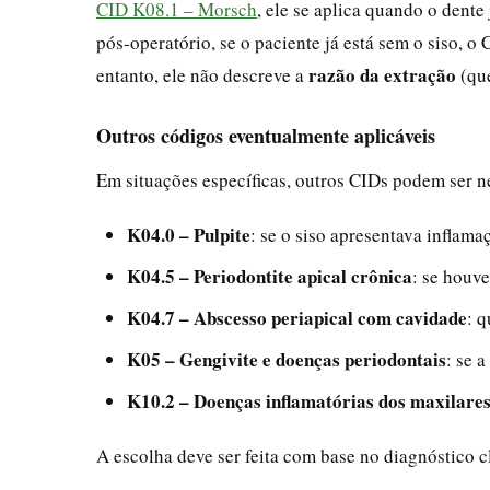
CID K08.1 – Morsch
, ele se aplica quando o dente
pós-operatório, se o paciente já está sem o siso, o
razão da extração
entanto, ele não descreve a
(que
Outros códigos eventualmente aplicáveis
Em situações específicas, outros CIDs podem ser n
K04.0 – Pulpite
: se o siso apresentava inflama
K04.5 – Periodontite apical crônica
: se houve
K04.7 – Abscesso periapical com cavidade
: 
K05 – Gengivite e doenças periodontais
: se 
K10.2 – Doenças inflamatórias dos maxilare
A escolha deve ser feita com base no diagnóstico cl