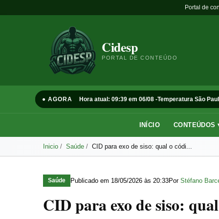
Portal de co
Cidesp
PORTAL DE CONTEÚDO
● AGORA
Hora atual: 09:39 em 06/08 -
Temperatura São Paul
INÍCIO
CONTEÚDOS 
Inicio
Saúde
CID para exo de siso: qual o códi...
Publicado em
18/05/2026 às 20:33
Por
Stéfano Barce
Saúde
CID para exo de siso: qual