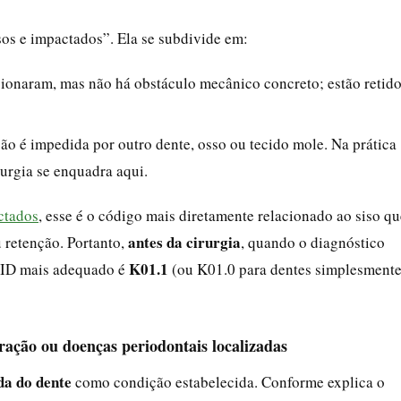
os e impactados”. Ela se subdivide em:
cionaram, mas não há obstáculo mecânico concreto; estão retid
ção é impedida por outro dente, osso ou tecido mole. Na prática
rurgia se enquadra aqui.
ctados
, esse é o código mais diretamente relacionado ao siso qu
antes da cirurgia
 retenção. Portanto,
, quando o diagnóstico
K01.1
 CID mais adequado é
(ou K01.0 para dentes simplesment
tração ou doenças periodontais localizadas
da do dente
como condição estabelecida. Conforme explica o