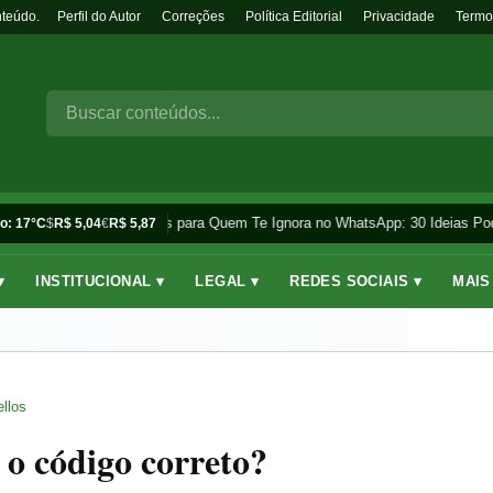
nteúdo.
Perfil do Autor
Correções
Política Editorial
Privacidade
Termo
Frases para Quem Te Ignora no WhatsApp: 30 Ideias Pod
o: 17°C
$
R$ 5,04
€
R$ 5,87
▾
INSTITUCIONAL ▾
LEGAL ▾
REDES SOCIAIS ▾
MAIS
llos
 o código correto?