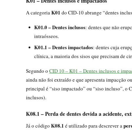
K01 – Dentes inclusos e impactados
K01
A categoria
do CID-10 abrange “dentes inclus
K01.0 – Dentes inclusos
: dentes que não erup
intraósseos.
K01.1 – Dentes impactados
: dentes cuja erup
clínica, a maioria dos sisos que precisam de ci
Segundo o
CID 10 – K01 – Dentes inclusos e impa
ainda não foi extraído e que apresenta impacção ou
principal é “siso impactado” ou “siso incluso”, o
inclusos).
K08.1 – Perda de dentes devida a acidente, ex
K08.1
per
Já o código
é utilizado para descrever a