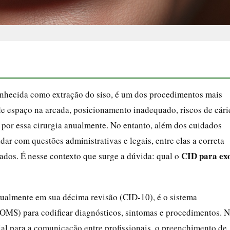
onhecida como extração do siso, é um dos procedimentos mais
 de espaço na arcada, posicionamento inadequado, riscos de cári
 por essa cirurgia anualmente. No entanto, além dos cuidados
lidar com questões administrativas e legais, entre elas a correta
CID para ex
tados. É nesse contexto que surge a dúvida: qual o
tualmente em sua décima revisão (CID-10), é o sistema
MS) para codificar diagnósticos, sintomas e procedimentos. 
al para a comunicação entre profissionais, o preenchimento de