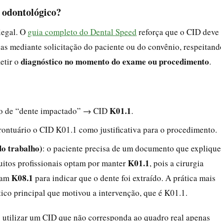
 odontológico?
legal. O
guia completo do Dental Speed
reforça que o CID deve
as mediante solicitação do paciente ou do convênio, respeitand
diagnóstico no momento do exame ou procedimento
letir o
.
K01.1
co de “dente impactado” → CID
.
 prontuário o CID K01.1 como justificativa para o procedimento.
do trabalho)
: o paciente precisa de um documento que explique
K01.1
uitos profissionais optam por manter
, pois a cirurgia
K08.1
cam
para indicar que o dente foi extraído. A prática mais
ico principal que motivou a intervenção, que é K01.1.
e) utilizar um CID que não corresponda ao quadro real apenas