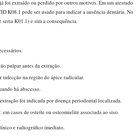
 já foi extraído ou perdido por outros motivos. Em um atestado
 CID K08.1 pode ser usado para indicar a ausência dentária. No
 seria K01.1) e sim a consequência.
ecessários:
ção pulpar antes da extração.
r infecção na região do ápice radicular.
quando há abscesso.
a extração foi indicada por doença periodontal localizada.
s
: em casos de osteíte ou osteomielite associada ao siso.
ínico e radiográfico imediato.