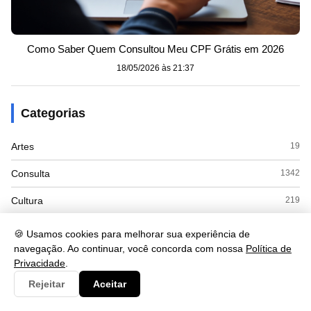
Como Saber Quem Consultou Meu CPF Grátis em 2026
18/05/2026 às 21:37
Categorias
Artes
19
Consulta
1342
Cultura
219
Documento
88
🍪 Usamos cookies para melhorar sua experiência de
navegação. Ao continuar, você concorda com nossa
Política de
Economia
161
Privacidade
.
Educação
331
Rejeitar
Aceitar
Esporte
8