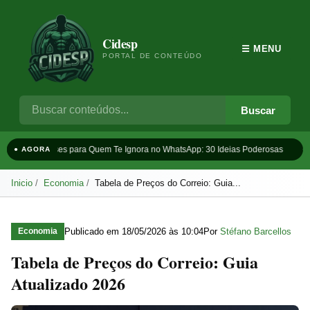
Cidesp
☰ MENU
PORTAL DE CONTEÚDO
Buscar
Frases para Quem Te Ignora no WhatsApp: 30 Ideias Poderosas
Ta
● AGORA
Inicio
Economia
Tabela de Preços do Correio: Guia...
Publicado em
18/05/2026 às 10:04
Por
Stéfano Barcellos
Economia
Tabela de Preços do Correio: Guia
Atualizado 2026