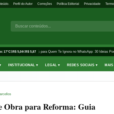
nteúdo.
Perfil do Autor
Correções
Política Editorial
Privacidade
Termo
Frases para Quem Te Ignora no WhatsApp: 30 Ideias Pode
o: 17°C
$
R$ 5,04
€
R$ 5,87
▾
INSTITUCIONAL ▾
LEGAL ▾
REDES SOCIAIS ▾
MAIS
arcellos
e Obra para Reforma: Guia