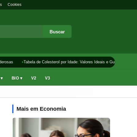
s
Cookies
Buscar
rosas
Tabela de Colesterol por Idade: Valores Ideais e Guia
Como F
 ▾
BIO ▾
V2
V3
Mais em Economia