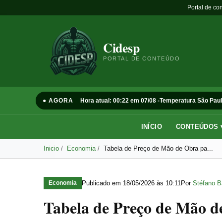
Portal de co
Cidesp
PORTAL DE CONTEÚDO
● AGORA
Hora atual: 00:22 em 07/08 -
Temperatura São Paul
INÍCIO
CONTEÚDOS 
Inicio
Economia
Tabela de Preço de Mão de Obra pa...
Publicado em
18/05/2026 às 10:11
Por
Stéfano B
Economia
Tabela de Preço de Mão d