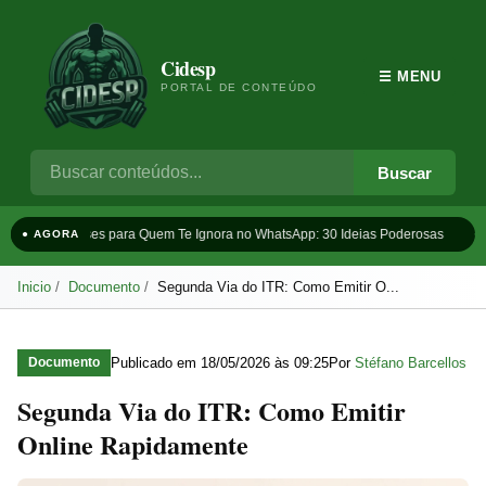
Cidesp
☰ MENU
PORTAL DE CONTEÚDO
Buscar
Frases para Quem Te Ignora no WhatsApp: 30 Ideias Poderosas
Ta
● AGORA
Inicio
Documento
Segunda Via do ITR: Como Emitir O...
Publicado em
18/05/2026 às 09:25
Por
Stéfano Barcellos
Documento
Segunda Via do ITR: Como Emitir
Online Rapidamente