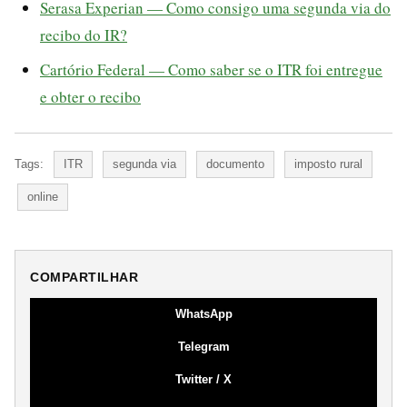
Serasa Experian — Como consigo uma segunda via do
recibo do IR?
Cartório Federal — Como saber se o ITR foi entregue
e obter o recibo
Tags:
ITR
segunda via
documento
imposto rural
online
COMPARTILHAR
WhatsApp
Telegram
Twitter / X