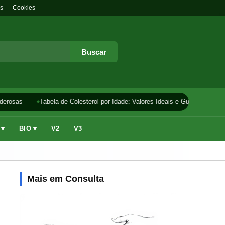
s
Cookies
Buscar
erosas
Tabela de Colesterol por Idade: Valores Ideais e Guia
Como F
 ▾
BIO ▾
V2
V3
Mais em Consulta