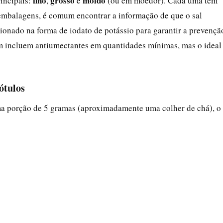
fino
grosso
moído
incipais:
,
e
(ou em moedor). Cada uma tem
 embalagens, é comum encontrar a informação de que o sal
ionado na forma de iodato de potássio para garantir a prevençã
m incluem antiumectantes em quantidades mínimas, mas o ideal
ótulos
ma porção de 5 gramas (aproximadamente uma colher de chá), o