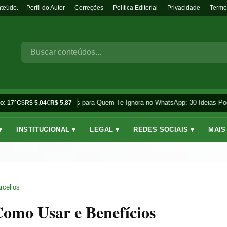
nteúdo.
Perfil do Autor
Correções
Política Editorial
Privacidade
Termo
Frases para Quem Te Ignora no WhatsApp: 30 Ideias Pod
o: 17°C
$
R$ 5,04
€
R$ 5,87
▾
INSTITUCIONAL ▾
LEGAL ▾
REDES SOCIAIS ▾
MAIS
rcellos
Como Usar e Benefícios