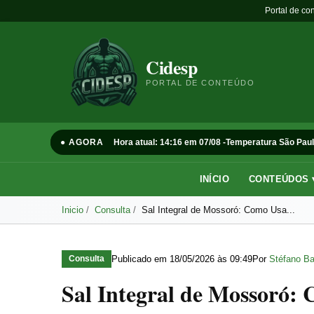
Portal de co
Cidesp
PORTAL DE CONTEÚDO
● AGORA
Hora atual: 14:16 em 07/08 -
Temperatura São Paul
INÍCIO
CONTEÚDOS 
Inicio
Consulta
Sal Integral de Mossoró: Como Usa...
Publicado em
18/05/2026 às 09:49
Por
Stéfano Ba
Consulta
Sal Integral de Mossoró: 