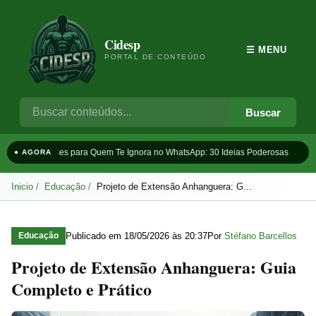
Cidesp
☰ MENU
PORTAL DE CONTEÚDO
Buscar
Frases para Quem Te Ignora no WhatsApp: 30 Ideias Poderosas
Ta
● AGORA
Inicio
Educação
Projeto de Extensão Anhanguera: G...
Publicado em
18/05/2026 às 20:37
Por
Stéfano Barcellos
Educação
Projeto de Extensão Anhanguera: Guia
Completo e Prático