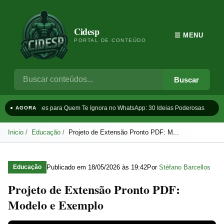
Cidesp
☰ MENU
PORTAL DE CONTEÚDO
Buscar
Frases para Quem Te Ignora no WhatsApp: 30 Ideias Poderosas
Ta
● AGORA
Inicio
Educação
Projeto de Extensão Pronto PDF: M...
Publicado em
18/05/2026 às 19:42
Por
Stéfano Barcellos
Educação
Projeto de Extensão Pronto PDF:
Modelo e Exemplo