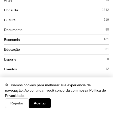
Artes
19
Consulta
1342
Cultura
219
Documento
88
Economia
161
Educação
331
Esporte
8
Eventos
12
Governo
77
🍪 Usamos cookies para melhorar sua experiência de
Saúde
421
navegação. Ao continuar, você concorda com nossa
Política de
Privacidade
.
Tecnologia
256
Rejeitar
Aceitar