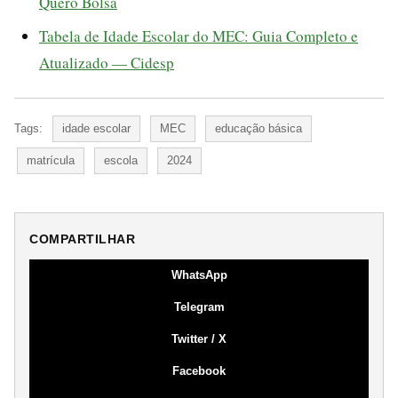
Quero Bolsa
Tabela de Idade Escolar do MEC: Guia Completo e
Atualizado — Cidesp
Tags:
idade escolar
MEC
educação básica
matrícula
escola
2024
COMPARTILHAR
WhatsApp
Telegram
Twitter / X
Facebook