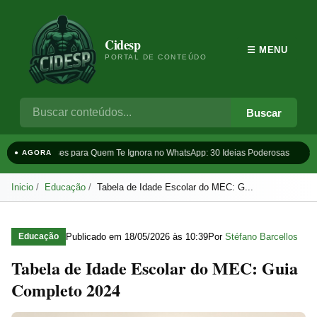
Cidesp
☰ MENU
PORTAL DE CONTEÚDO
Buscar
Frases para Quem Te Ignora no WhatsApp: 30 Ideias Poderosas
Ta
● AGORA
Inicio
Educação
Tabela de Idade Escolar do MEC: G...
Publicado em
18/05/2026 às 10:39
Por
Stéfano Barcellos
Educação
Tabela de Idade Escolar do MEC: Guia
Completo 2024