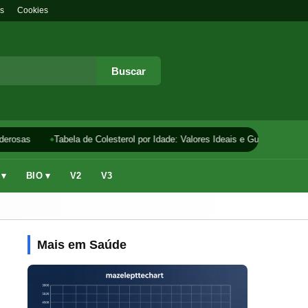
s
Cookies
Buscar
erosas
Tabela de Colesterol por Idade: Valores Ideais e Guia
Como F
 ▾
BIO ▾
V2
V3
Mais em Saúde