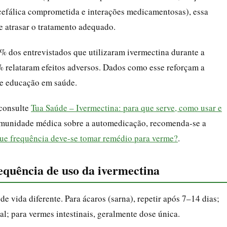
efálica comprometida e interações medicamentosas), essa
e atrasar o tratamento adequado.
 dos entrevistados que utilizaram ivermectina durante a
 relataram efeitos adversos. Dados como esse reforçam a
de educação em saúde.
 consulte
Tua Saúde – Ivermectina: para que serve, como usar e
comunidade médica sobre a automedicação, recomenda-se a
e frequência deve-se tomar remédio para verme?
.
equência de uso da ivermectina
e vida diferente. Para ácaros (sarna), repetir após 7–14 dias;
al; para vermes intestinais, geralmente dose única.