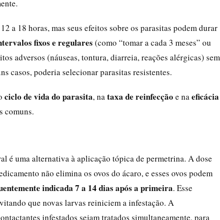
ente.
2 a 18 horas, mas seus efeitos sobre os parasitas podem durar
tervalos fixos e regulares
(como “tomar a cada 3 meses” ou
itos adversos (náuseas, tontura, diarreia, reações alérgicas) sem
 casos, poderia selecionar parasitas resistentes.
ciclo de vida do parasita
taxa de reinfecção
eficácia
no
, na
e na
is comuns.
ral é uma alternativa à aplicação tópica de permetrina. A dose
edicamento não elimina os ovos do ácaro, e esses ovos podem
uentemente indicada 7 a 14 dias após a primeira
. Esse
vitando que novas larvas reiniciem a infestação. A
contactantes infestados sejam tratados simultaneamente, para