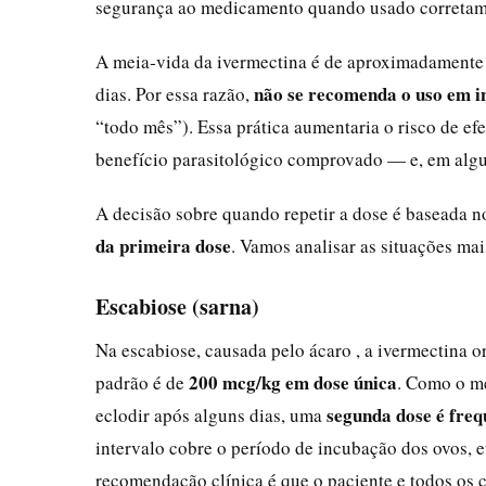
segurança ao medicamento quando usado corretam
A meia‑vida da ivermectina é de aproximadamente 1
não se recomenda o uso em in
dias. Por essa razão,
“todo mês”). Essa prática aumentaria o risco de efe
benefício parasitológico comprovado — e, em alguns
A decisão sobre quando repetir a dose é baseada 
da primeira dose
. Vamos analisar as situações ma
Escabiose (sarna)
Na escabiose, causada pelo ácaro , a ivermectina o
200 mcg/kg em dose única
padrão é de
. Como o m
segunda dose é freq
eclodir após alguns dias, uma
intervalo cobre o período de incubação dos ovos, e
recomendação clínica é que o paciente e todos os 