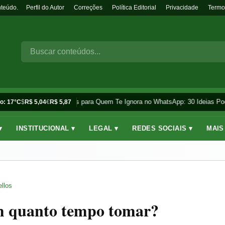
nteúdo.
Perfil do Autor
Correções
Política Editorial
Privacidade
Termo
Frases para Quem Te Ignora no WhatsApp: 30 Ideias Pod
o: 17°C
$
R$ 5,04
€
R$ 5,87
▾
INSTITUCIONAL ▾
LEGAL ▾
REDES SOCIAIS ▾
MAIS
llos
em quanto tempo tomar?