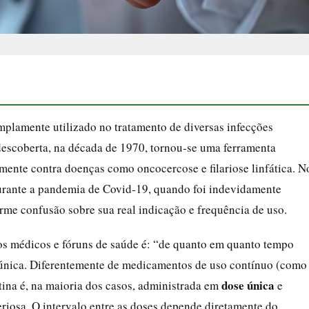
plamente utilizado no tratamento de diversas infecções
descoberta, na década de 1970, tornou-se uma ferramenta
mente contra doenças como oncocercose e filariose linfática. N
durante a pandemia de Covid‑19, quando foi indevidamente
me confusão sobre sua real indicação e frequência de uso.
os médicos e fóruns de saúde é: “de quanto em quanto tempo
é única. Diferentemente de medicamentos de uso contínuo (como
dose única
tina é, na maioria dos casos, administrada em
e
eriosa. O intervalo entre as doses depende diretamente do