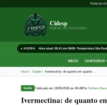
Portal de co
Cidesp
PORTAL DE CONTEÚDO
● AGORA
Hora atual: 08:41 em 08/08 -
Temperatura São Paul
INÍCIO
CONTEÚDOS 
Inicio
Saúde
Ivermectina: de quanto em quanto ...
Publicado em
18/05/2026 às 09:49
Por
Stéfano Barce
Saúde
Ivermectina: de quanto 