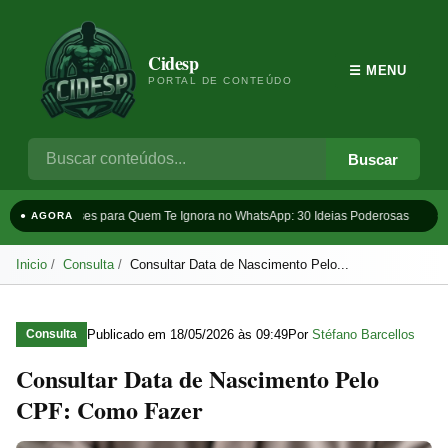
Cidesp
☰ MENU
PORTAL DE CONTEÚDO
Buscar
Frases para Quem Te Ignora no WhatsApp: 30 Ideias Poderosas
Ta
● AGORA
Inicio
Consulta
Consultar Data de Nascimento Pelo...
Publicado em
18/05/2026 às 09:49
Por
Stéfano Barcellos
Consulta
Consultar Data de Nascimento Pelo
CPF: Como Fazer