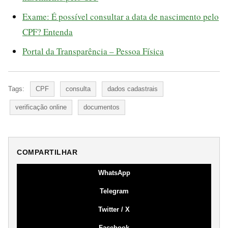
Exame: É possível consultar a data de nascimento pelo
CPF? Entenda
Portal da Transparência – Pessoa Física
Tags:
CPF
consulta
dados cadastrais
verificação online
documentos
COMPARTILHAR
WhatsApp
Telegram
Twitter / X
Facebook