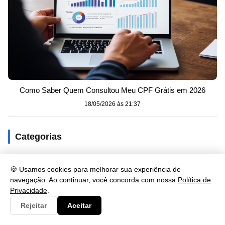
Como Saber Quem Consultou Meu CPF Grátis em 2026
18/05/2026 às 21:37
Categorias
Artes
19
🍪 Usamos cookies para melhorar sua experiência de
navegação. Ao continuar, você concorda com nossa
Política de
Consulta
1342
Privacidade
.
Cultura
219
Rejeitar
Aceitar
Documento
88