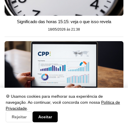
Significado das horas 15:15: veja o que isso revela
18/05/2026 às 21:38
🍪 Usamos cookies para melhorar sua experiência de
navegação. Ao continuar, você concorda com nossa
Política de
Privacidade
.
Rejeitar
Aceitar
Como Saber Quem Consultou Meu CPF Grátis em 2026
18/05/2026 às 21:37