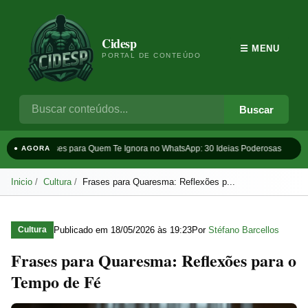
Cidesp
☰ MENU
PORTAL DE CONTEÚDO
Buscar
Frases para Quem Te Ignora no WhatsApp: 30 Ideias Poderosas
Ta
● AGORA
Inicio
Cultura
Frases para Quaresma: Reflexões p...
Publicado em
18/05/2026 às 19:23
Por
Stéfano Barcellos
Cultura
Frases para Quaresma: Reflexões para o
Tempo de Fé