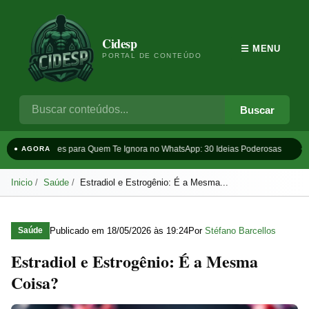
Cidesp
☰ MENU
PORTAL DE CONTEÚDO
Buscar
Frases para Quem Te Ignora no WhatsApp: 30 Ideias Poderosas
Ta
● AGORA
Inicio
Saúde
Estradiol e Estrogênio: É a Mesma...
Publicado em
18/05/2026 às 19:24
Por
Stéfano Barcellos
Saúde
Estradiol e Estrogênio: É a Mesma
Coisa?