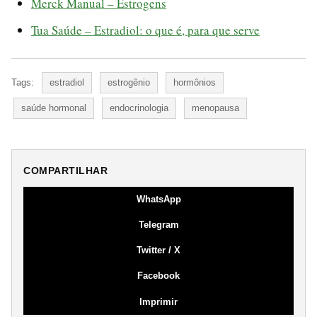
Merck Manual – Estrogens
Tua Saúde – Estradiol: o que é, para que serve
Tags:
estradiol
estrogênio
hormônios
saúde hormonal
endocrinologia
menopausa
COMPARTILHAR
WhatsApp
Telegram
Twitter / X
Facebook
Imprimir