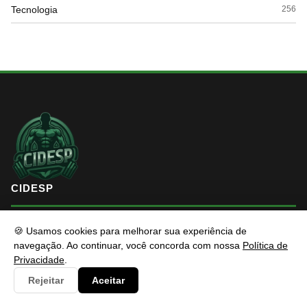
Tecnologia
256
CIDESP
🍪 Usamos cookies para melhorar sua experiência de
Cidesp é um portal de conteúdo profissional e atualizado com
navegação. Ao continuar, você concorda com nossa
Política de
foco em informar e resolver os problemas dos usuários de
Privacidade
.
maneira eficaz. Fique à vontade para entrar em contato, estamos
Rejeitar
Aceitar
sempre pronto a te auxiliar.