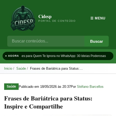
Cidesp
☰ MENU
PORTAL DE CONTEÚDO
Buscar
Frases para Quem Te Ignora no WhatsApp: 30 Ideias Poderosas
Ta
● AGORA
Inicio
Saúde
Frases de Bariátrica para Status:...
Publicado em
18/05/2026 às 20:37
Por
Stéfano Barcellos
Saúde
Frases de Bariátrica para Status:
Inspire e Compartilhe