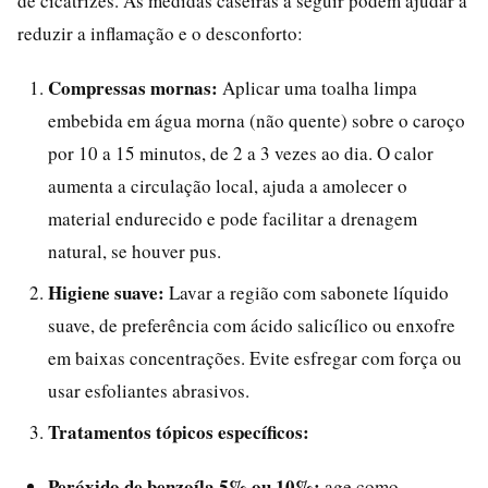
de cicatrizes. As medidas caseiras a seguir podem ajudar a
reduzir a inflamação e o desconforto:
Compressas mornas:
Aplicar uma toalha limpa
embebida em água morna (não quente) sobre o caroço
por 10 a 15 minutos, de 2 a 3 vezes ao dia. O calor
aumenta a circulação local, ajuda a amolecer o
material endurecido e pode facilitar a drenagem
natural, se houver pus.
Higiene suave:
Lavar a região com sabonete líquido
suave, de preferência com ácido salicílico ou enxofre
em baixas concentrações. Evite esfregar com força ou
usar esfoliantes abrasivos.
Tratamentos tópicos específicos:
Peróxido de benzoíla 5% ou 10%:
age como