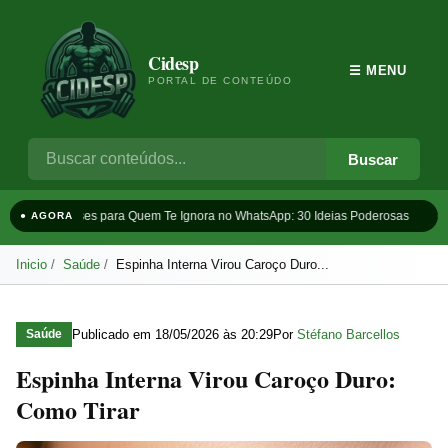
Cidesp
☰ MENU
PORTAL DE CONTEÚDO
Buscar
Frases para Quem Te Ignora no WhatsApp: 30 Ideias Poderosas
Ta
● AGORA
Inicio
Saúde
Espinha Interna Virou Caroço Duro...
Publicado em
18/05/2026 às 20:29
Por
Stéfano Barcellos
Saúde
Espinha Interna Virou Caroço Duro:
Como Tirar