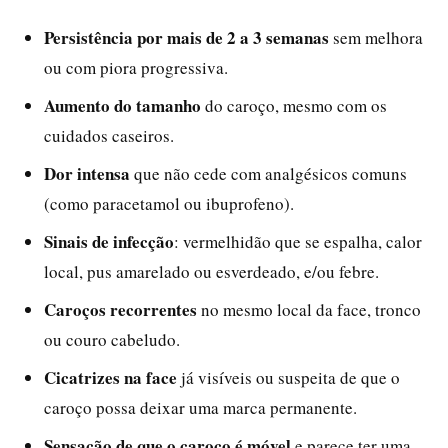
Persistência por mais de 2 a 3 semanas
sem melhora
ou com piora progressiva.
Aumento do tamanho
do caroço, mesmo com os
cuidados caseiros.
Dor intensa
que não cede com analgésicos comuns
(como paracetamol ou ibuprofeno).
Sinais de infecção
: vermelhidão que se espalha, calor
local, pus amarelado ou esverdeado, e/ou febre.
Caroços recorrentes
no mesmo local da face, tronco
ou couro cabeludo.
Cicatrizes na face
já visíveis ou suspeita de que o
caroço possa deixar uma marca permanente.
Sensação de que o caroço é móvel
e parece ter uma