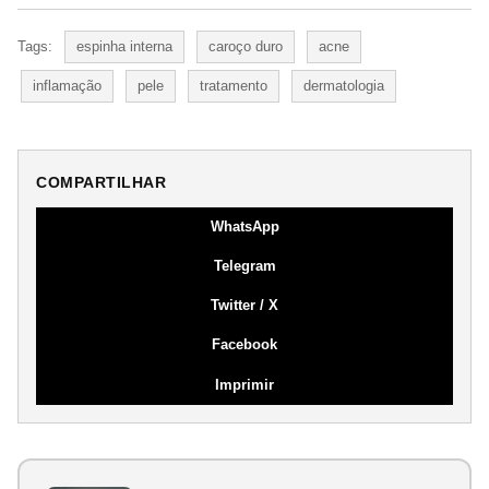
Tags:
espinha interna
caroço duro
acne
inflamação
pele
tratamento
dermatologia
COMPARTILHAR
WhatsApp
Telegram
Twitter / X
Facebook
Imprimir