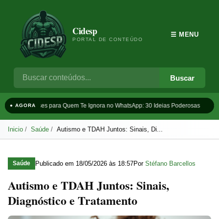
Cidesp
☰ MENU
PORTAL DE CONTEÚDO
Buscar
Frases para Quem Te Ignora no WhatsApp: 30 Ideias Poderosas
Ta
● AGORA
Inicio
Saúde
Autismo e TDAH Juntos: Sinais, Di...
Publicado em
18/05/2026 às 18:57
Por
Stéfano Barcellos
Saúde
Autismo e TDAH Juntos: Sinais,
Diagnóstico e Tratamento