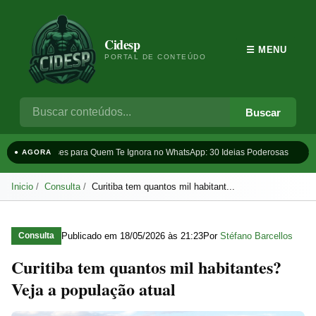
Cidesp
☰ MENU
PORTAL DE CONTEÚDO
Buscar
Frases para Quem Te Ignora no WhatsApp: 30 Ideias Poderosas
Ta
● AGORA
Inicio
Consulta
Curitiba tem quantos mil habitant...
Publicado em
18/05/2026 às 21:23
Por
Stéfano Barcellos
Consulta
Curitiba tem quantos mil habitantes?
Veja a população atual