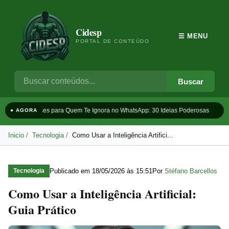
Cidesp
☰ MENU
PORTAL DE CONTEÚDO
Buscar
Frases para Quem Te Ignora no WhatsApp: 30 Ideias Poderosas
Ta
● AGORA
Inicio
Tecnologia
Como Usar a Inteligência Artifici...
Publicado em
18/05/2026 às 15:51
Por
Stéfano Barcellos
Tecnologia
Como Usar a Inteligência Artificial:
Guia Prático