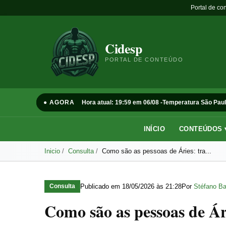
Portal de co
Cidesp
PORTAL DE CONTEÚDO
● AGORA
Hora atual: 19:59 em 06/08 -
Temperatura São Paul
INÍCIO
CONTEÚDOS 
Inicio
Consulta
Como são as pessoas de Áries: tra...
Publicado em
18/05/2026 às 21:28
Por
Stéfano Ba
Consulta
Como são as pessoas de Ár