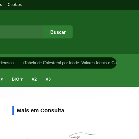
s
Cookies
Buscar
erosas
Tabela de Colesterol por Idade: Valores Ideais e Guia
Como F
 ▾
BIO ▾
V2
V3
Mais em Consulta