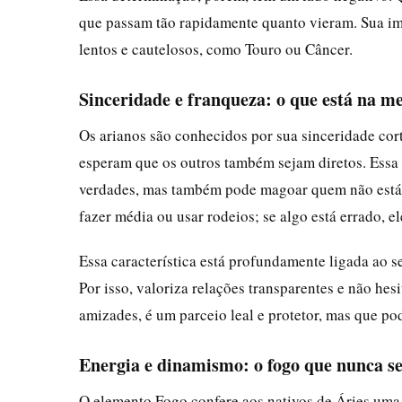
que passam tão rapidamente quanto vieram. Sua im
lentos e cautelosos, como Touro ou Câncer.
Sinceridade e franqueza: o que está na me
Os arianos são conhecidos por sua sinceridade cort
esperam que os outros também sejam diretos. Essa
verdades, mas também pode magoar quem não está
fazer média ou usar rodeios; se algo está errado, e
Essa característica está profundamente ligada ao s
Por isso, valoriza relações transparentes e não he
amizades, é um parceio leal e protetor, mas que pod
Energia e dinamismo: o fogo que nunca s
O elemento Fogo confere aos nativos de Áries uma 