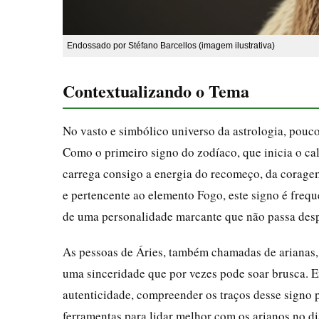
Endossado por Stéfano Barcellos (imagem ilustrativa)
Contextualizando o Tema
No vasto e simbólico universo da astrologia, pouc
Como o primeiro signo do zodíaco, que inicia o cal
carrega consigo a energia do recomeço, da coragem
e pertencente ao elemento Fogo, este signo é freq
de uma personalidade marcante que não passa des
As pessoas de Áries, também chamadas de arianas, s
uma sinceridade que por vezes pode soar brusca. 
autenticidade, compreender os traços desse signo
ferramentas para lidar melhor com os arianos no di