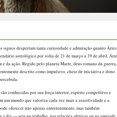
os signos despertam tanta curiosidade e admiração quanto Áries
endário astrológico por volta de 21 de março a 19 de abril, Ári
 e da ação. Regido pelo planeta Marte, deus romano da guerra,
uentemente descrito como impulsivo, cheio de iniciativa e dono
percebida.
ão conhecidas por sua força interior, espírito competitivo e
Em um mundo que valoriza cada vez mais a assertividade e a
 pode oferecer não apenas entretenimento, mas também
a a dia — seja no trabalho, nas relações afetivas ou na amizade.