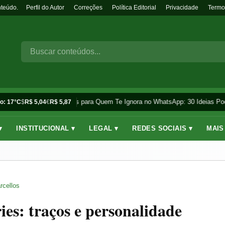
nteúdo.
Perfil do Autor
Correções
Política Editorial
Privacidade
Termo
Frases para Quem Te Ignora no WhatsApp: 30 Ideias Pod
o: 17°C
$
R$ 5,04
€
R$ 5,87
▾
INSTITUCIONAL ▾
LEGAL ▾
REDES SOCIAIS ▾
MAIS
rcellos
ies: traços e personalidade