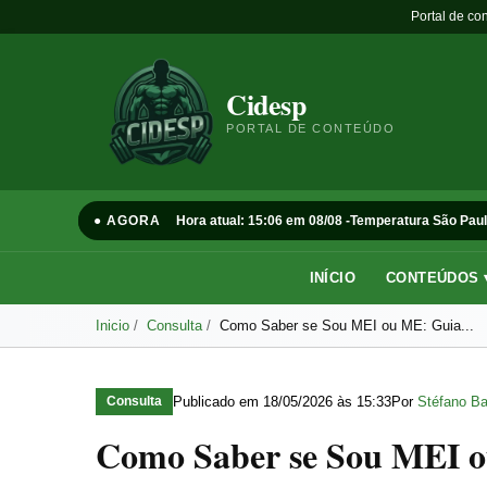
Portal de co
Cidesp
PORTAL DE CONTEÚDO
● AGORA
Hora atual: 15:06 em 08/08 -
Temperatura São Paul
INÍCIO
CONTEÚDOS 
Inicio
Consulta
Como Saber se Sou MEI ou ME: Guia...
Publicado em
18/05/2026 às 15:33
Por
Stéfano Ba
Consulta
Como Saber se Sou MEI o