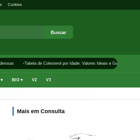
s
Cookies
Buscar
erosas
Tabela de Colesterol por Idade: Valores Ideais e Guia
Como F
 ▾
BIO ▾
V2
V3
Mais em Consulta