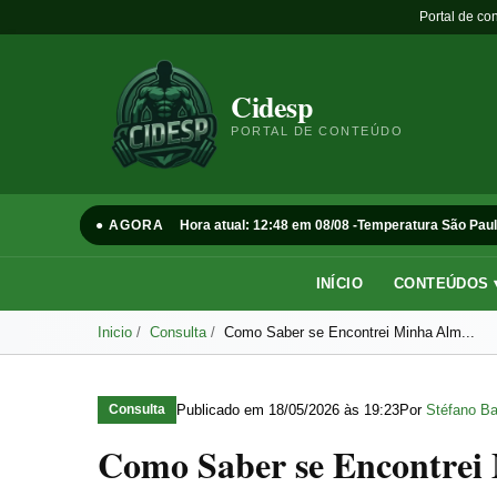
Portal de co
Cidesp
PORTAL DE CONTEÚDO
● AGORA
Hora atual: 12:48 em 08/08 -
Temperatura São Paul
INÍCIO
CONTEÚDOS 
Inicio
Consulta
Como Saber se Encontrei Minha Alm...
Publicado em
18/05/2026 às 19:23
Por
Stéfano Ba
Consulta
Como Saber se Encontre