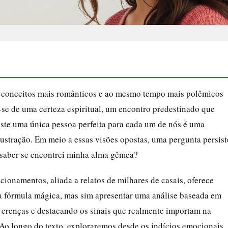
s conceitos mais românticos e ao mesmo tempo mais polêmicos
-se de uma certeza espiritual, um encontro predestinado que
iste uma única pessoa perfeita para cada um de nós é uma
frustração. Em meio a essas visões opostas, uma pergunta persist
 saber se encontrei minha alma gêmea?
cionamentos, aliada a relatos de milhares de casais, oferece
uma fórmula mágica, mas sim apresentar uma análise baseada em
o crenças e destacando os sinais que realmente importam na
Ao longo do texto, exploraremos desde os indícios emocionais