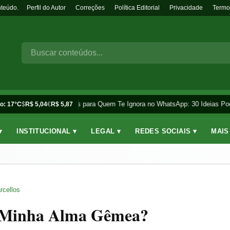
nteúdo.
Perfil do Autor
Correções
Política Editorial
Privacidade
Termo
Frases para Quem Te Ignora no WhatsApp: 30 Ideias Pod
o: 17°C
$
R$ 5,04
€
R$ 5,87
▾
INSTITUCIONAL ▾
LEGAL ▾
REDES SOCIAIS ▾
MAIS
rcellos
i Minha Alma Gêmea?