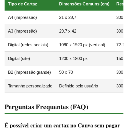
Tipo de Cartaz
Dimensões Comuns (cm)
Resol
A4 (impressão)
21 x 29,7
300
A3 (impressão)
29,7 x 42
300
Digital (redes sociais)
1080 x 1920 px (vertical)
72-15
Digital (site)
1200 x 1800 px
150
B2 (impressão grande)
50 x 70
300
Tamanho personalizado
Definido pelo usuário
300 (i
Perguntas Frequentes (FAQ)
É possível criar um cartaz no Canva sem pagar