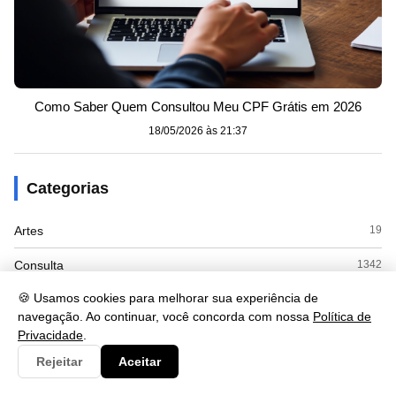
Como Saber Quem Consultou Meu CPF Grátis em 2026
18/05/2026 às 21:37
Categorias
Artes
19
Consulta
1342
🍪 Usamos cookies para melhorar sua experiência de
Cultura
219
navegação. Ao continuar, você concorda com nossa
Política de
Documento
88
Privacidade
.
Rejeitar
Aceitar
Economia
161