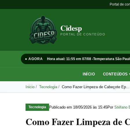
Portal de co
Cidesp
PORTAL DE CONTEÚDO
● AGORA
Hora atual: 11:55 em 07/08 -
Temperatura São Paul
INÍCIO
CONTEÚDOS 
Inicio
Tecnologia
Como Fazer Limpeza de Cabeçote Ep...
Publicado em
18/05/2026 às 15:45
Por
Stéfano 
Tecnologia
Como Fazer Limpeza de C