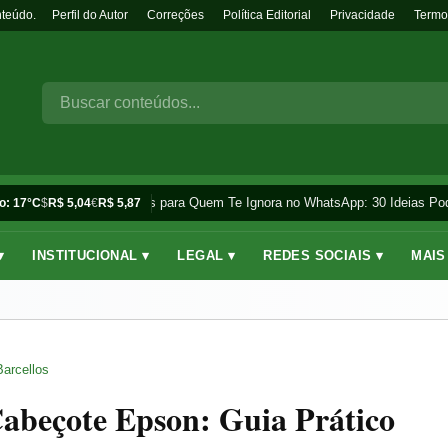
nteúdo.
Perfil do Autor
Correções
Política Editorial
Privacidade
Termo
Frases para Quem Te Ignora no WhatsApp: 30 Ideias Pod
o: 17°C
$
R$ 5,04
€
R$ 5,87
▾
INSTITUCIONAL ▾
LEGAL ▾
REDES SOCIAIS ▾
MAIS
Barcellos
abeçote Epson: Guia Prático