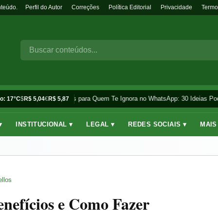
nteúdo.
Perfil do Autor
Correções
Política Editorial
Privacidade
Termo
Frases para Quem Te Ignora no WhatsApp: 30 Ideias Pod
o: 17°C
$
R$ 5,04
€
R$ 5,87
▾
INSTITUCIONAL ▾
LEGAL ▾
REDES SOCIAIS ▾
MAIS
llos
enefícios e Como Fazer