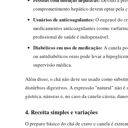
Pessoas com doenças hepáticas:
Devido à pres
comprometimento hepático devem optar pela ca
Usuários de anticoagulantes:
O eugenol do cra
medicamentos anticoagulantes (como varfarina
profissional de saúde é indispensável.
Diabéticos em uso de medicação:
A canela po
ou antidiabéticos orais pode levar a hipoglic
supervisão médica.
Além disso, o chá não deve ser usado como substit
distúrbios digestivos. A expressão "natural" não é
gástrica, náuseas e, no caso da canela‑cássia, dan
4. Receita simples e variações
O preparo básico do chá de cravo e canela é extre