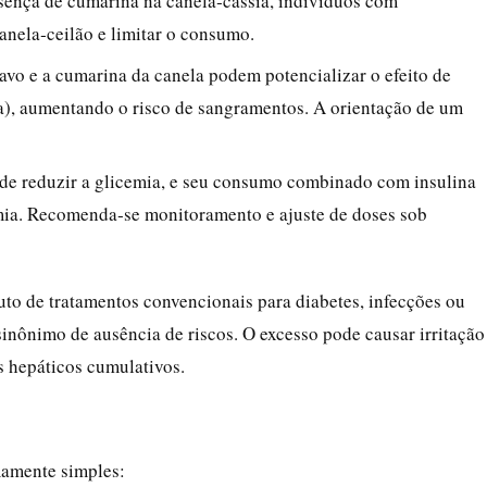
ença de cumarina na canela‑cássia, indivíduos com
nela‑ceilão e limitar o consumo.
vo e a cumarina da canela podem potencializar o efeito de
), aumentando o risco de sangramentos. A orientação de um
de reduzir a glicemia, e seu consumo combinado com insulina
emia. Recomenda‑se monitoramento e ajuste de doses sob
uto de tratamentos convencionais para diabetes, infecções ou
 sinônimo de ausência de riscos. O excesso pode causar irritação
os hepáticos cumulativos.
mamente simples: