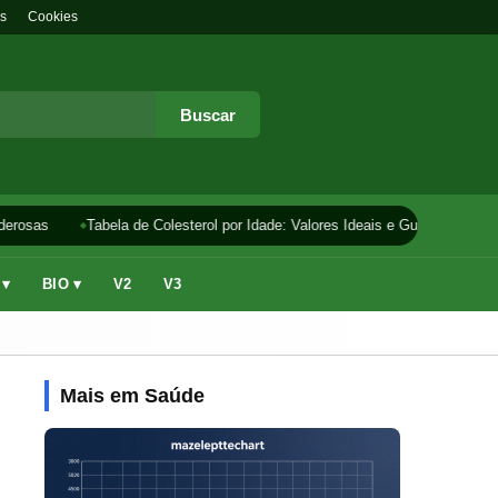
s
Cookies
Buscar
erosas
Tabela de Colesterol por Idade: Valores Ideais e Guia
Como F
 ▾
BIO ▾
V2
V3
Mais em Saúde