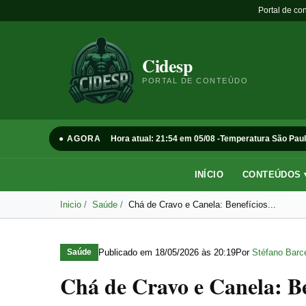
Portal de co
Cidesp
PORTAL DE CONTEÚDO
● AGORA
Hora atual: 21:54 em 05/08 -
Temperatura São Paul
INÍCIO
CONTEÚDOS 
Inicio
Saúde
Chá de Cravo e Canela: Benefícios...
Publicado em
18/05/2026 às 20:19
Por
Stéfano Barce
Saúde
Chá de Cravo e Canela: B