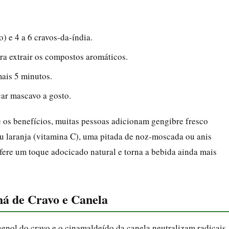
) e 4 a 6 cravos‑da‑índia.
a extrair os compostos aromáticos.
mais 5 minutos.
ar mascavo a gosto.
e os benefícios, muitas pessoas adicionam gengibre fresco
 ou laranja (vitamina C), uma pitada de noz‑moscada ou anis
re um toque adocicado natural e torna a bebida ainda mais
Chá de Cravo e Canela
enol do cravo e o cinamaldeído da canela neutralizam radicais