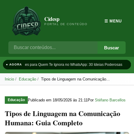
Cidesp
☰ MENU
PORTAL DE CONTEÚDO
Buscar
Frases para Quem Te Ignora no WhatsApp: 30 Ideias Poderosas
Ta
● AGORA
Inicio
Educação
Tipos de Linguagem na Comunicação...
Publicado em
18/05/2026 às 21:11
Por
Stéfano Barcellos
Educação
Tipos de Linguagem na Comunicação
Humana: Guia Completo