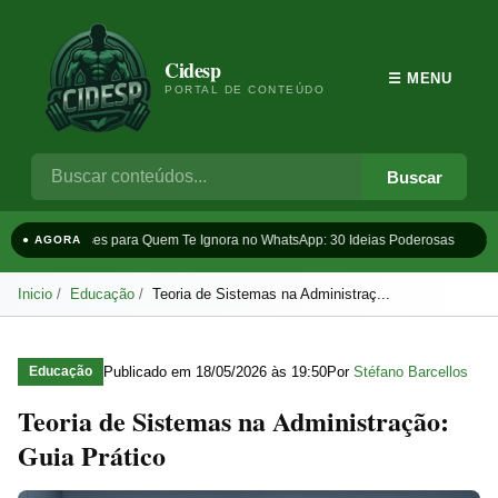
Cidesp
☰ MENU
PORTAL DE CONTEÚDO
Buscar
Frases para Quem Te Ignora no WhatsApp: 30 Ideias Poderosas
Ta
● AGORA
Inicio
Educação
Teoria de Sistemas na Administraç...
Publicado em
18/05/2026 às 19:50
Por
Stéfano Barcellos
Educação
Teoria de Sistemas na Administração:
Guia Prático