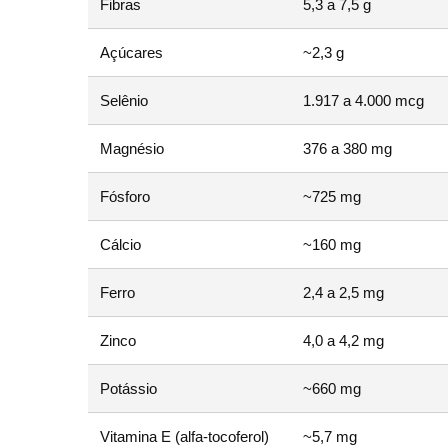
Fibras
5,3 a 7,5 g
Açúcares
~2,3 g
Selênio
1.917 a 4.000 mcg
Magnésio
376 a 380 mg
Fósforo
~725 mg
Cálcio
~160 mg
Ferro
2,4 a 2,5 mg
Zinco
4,0 a 4,2 mg
Potássio
~660 mg
Vitamina E (alfa-tocoferol)
~5,7 mg