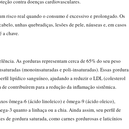
oteção contra doenças cardiovasculares.
é um risco real quando o consumo é excessivo e prolongado. Os
cabelo, unhas quebradiças, lesões de pele, náuseas e, em casos
é a chave.
celência. As gorduras representam cerca de 65% do seu peso
saturadas (monoinsaturadas e poli-insaturadas). Essas gordura
erfil lipídico sanguíneo, ajudando a reduzir o LDL (colesterol
 de contribuírem para a redução da inflamação sistêmica.
axos ômega-6 (ácido linoleico) e ômega-9 (ácido oleico),
ga-3 quanto a linhaça ou a chia. Ainda assim, seu perfil de
es de gordura saturada, como carnes gordurosas e laticínios