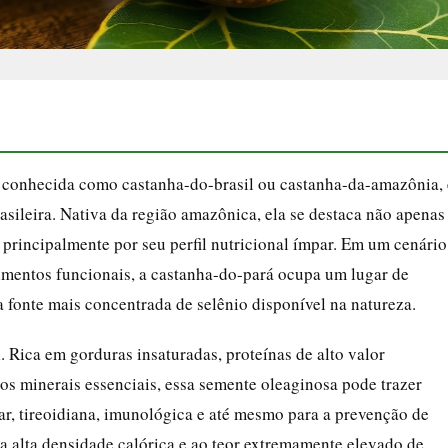
m conhecida como castanha-do-brasil ou castanha-da-amazônia, 
sileira. Nativa da região amazônica, ela se destaca não apenas
 principalmente por seu perfil nutricional ímpar. Em um cenário
limentos funcionais, a castanha-do-pará ocupa um lugar de
fonte mais concentrada de selênio disponível na natureza.
. Rica em gorduras insaturadas, proteínas de alto valor
sos minerais essenciais, essa semente oleaginosa pode trazer
lar, tireoidiana, imunológica e até mesmo para a prevenção de
 alta densidade calórica e ao teor extremamente elevado de