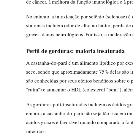
de câncer, à melhora da função imunológica e à pr
No entanto, a intoxicação por selênio (selenose) 
sintomas incluem odor de alho no hálito, perda de 
graves, danos neurológicos. Por isso, a moderação 
Perfil de gorduras: maioria insaturada
A castanha-do-pará é um alimento lipídico por ex
seco, sendo que aproximadamente 75% delas são in
são conhecidas por seus efeitos benéficos sobre o p
"ruim") e aumentar o HDL (colesterol "bom"), além
As gorduras poli-insaturadas incluem os ácidos gr
embora a castanha-do-pará não seja tão rica em ôme
ácidos graxos é favorável quando comparado a font
integrais.