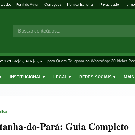
nteúdo.
Perfil do Autor
Correções
Política Editorial
Privacidade
Termo
Frases para Quem Te Ignora no WhatsApp: 30 Ideias Pode
o: 17°C
$
R$ 5,04
€
R$ 5,87
▾
INSTITUCIONAL ▾
LEGAL ▾
REDES SOCIAIS ▾
MAIS
llos
stanha-do-Pará: Guia Completo