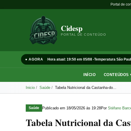
Portal de co
Cidesp
PORTAL DE CONTEÚDO
● AGORA
Hora atual: 19:50 em 05/08 -
Temperatura São Paul
INÍCIO
CONTEÚDOS 
Inicio
Saúde
Tabela Nutricional da Castanha-do...
Publicado em
18/05/2026 às 19:28
Por
Stéfano Barce
Saúde
Tabela Nutricional da Ca