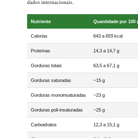
dados internacionais.
Nutriente
Quantidade por 100 
Calorias
643 a 659 kcal
Proteínas
14,3 a 14,7 g
Gorduras totais
63,5 a 67,1 g
Gorduras saturadas
~15 g
Gorduras monoinsaturadas
~23 g
Gorduras poli-insaturadas
~25 g
Carboidratos
12,3 a 15,1 g