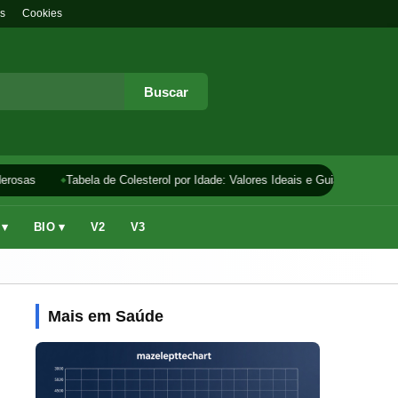
s
Cookies
Buscar
rosas
Tabela de Colesterol por Idade: Valores Ideais e Guia
Como F
 ▾
BIO ▾
V2
V3
Mais em Saúde