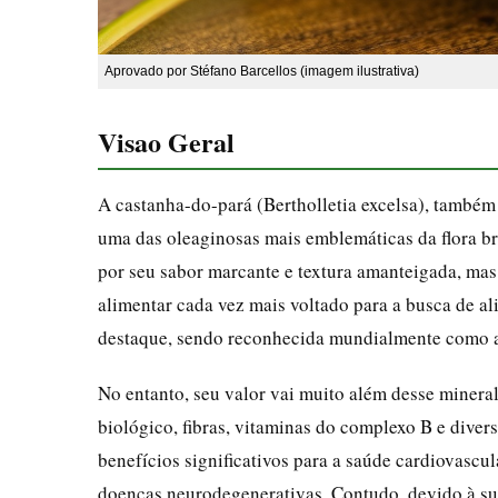
Aprovado por Stéfano Barcellos (imagem ilustrativa)
Visao Geral
A castanha-do-pará (Bertholletia excelsa), també
uma das oleaginosas mais emblemáticas da flora bra
por seu sabor marcante e textura amanteigada, mas
alimentar cada vez mais voltado para a busca de a
destaque, sendo reconhecida mundialmente como a 
No entanto, seu valor vai muito além desse mineral
biológico, fibras, vitaminas do complexo B e diver
benefícios significativos para a saúde cardiovascu
doenças neurodegenerativas. Contudo, devido à sua