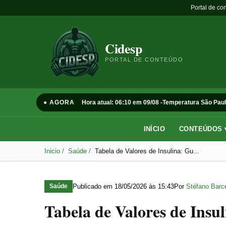
Portal de co
Cidesp
PORTAL DE CONTEÚDO
● AGORA
Hora atual: 06:10 em 09/08 -
Temperatura São Paul
INÍCIO
CONTEÚDOS 
Inicio
Saúde
Tabela de Valores de Insulina: Gu...
Publicado em
18/05/2026 às 15:43
Por
Stéfano Barce
Saúde
Tabela de Valores de Insu