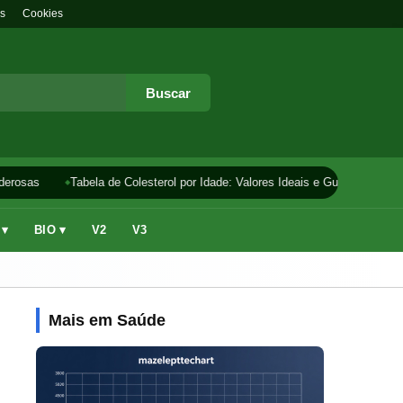
s
Cookies
Buscar
erosas
Tabela de Colesterol por Idade: Valores Ideais e Guia
Como F
 ▾
BIO ▾
V2
V3
Mais em Saúde