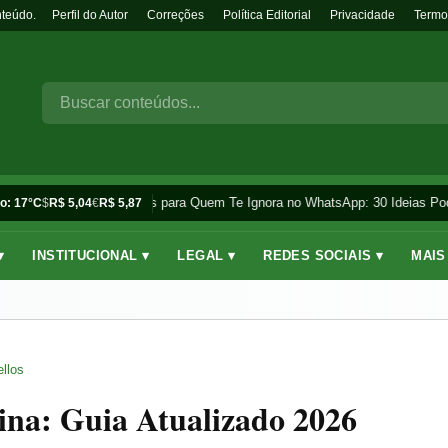
nteúdo.
Perfil do Autor
Correções
Política Editorial
Privacidade
Termo
Frases para Quem Te Ignora no WhatsApp: 30 Ideias Pod
o: 17°C
$
R$ 5,04
€
R$ 5,87
▾
INSTITUCIONAL ▾
LEGAL ▾
REDES SOCIAIS ▾
MAIS
llos
lina: Guia Atualizado 2026