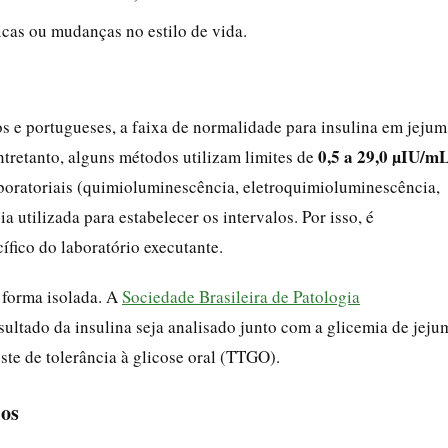
icas ou mudanças no estilo de vida.
os e portugueses, a faixa de normalidade para insulina em jejum
0,5 a 29,0 µIU/m
ntretanto, alguns métodos utilizam limites de
aboratoriais (quimioluminescência, eletroquimioluminescência,
a utilizada para estabelecer os intervalos. Por isso, é
ífico do laboratório executante.
e forma isolada. A
Sociedade Brasileira de Patologia
ultado da insulina seja analisado junto com a glicemia de jeju
te de tolerância à glicose oral (TTGO).
ios