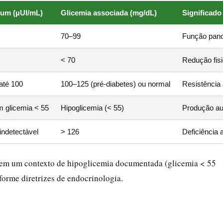
ejum (µUI/mL)
Glicemia associada (mg/dL)
Significado 
70–99
Função pancr
< 70
Redução fisi
até 100
100–125 (pré-diabetes) ou normal
Resistência 
 glicemia < 55
Hipoglicemia (< 55)
Produção aut
indetectável
> 126
Deficiência 
 em um contexto de hipoglicemia documentada (glicemia < 55
forme diretrizes de endocrinologia.