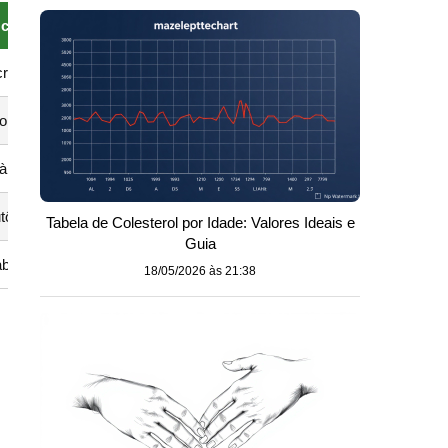
clínico
eática e sensibilidade à insulina preservadas
ológica da secreção de insulina
à insulina; pâncreas tenta manter a glicemia normal
ônoma de insulina; exige investigação adicional
Tabela de Colesterol por Idade: Valores Ideais e
Guia
absoluta de insulina
18/05/2026 às 21:38