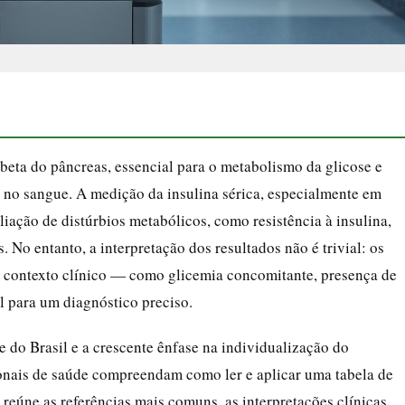
beta do pâncreas, essencial para o metabolismo da glicose e
 no sangue. A medição da insulina sérica, especialmente em
iação de distúrbios metabólicos, como resistência à insulina,
. No entanto, a interpretação dos resultados não é trivial: os
 o contexto clínico — como glicemia concomitante, presença de
 para um diagnóstico preciso.
 do Brasil e a crescente ênfase na individualização do
ionais de saúde compreendam como ler e aplicar uma tabela de
 reúne as referências mais comuns, as interpretações clínicas