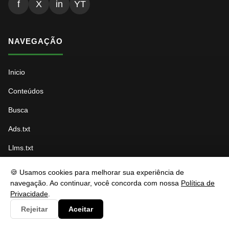
f
X
in
YT
NAVEGAÇÃO
Inicio
Conteúdos
Busca
Ads.txt
Llms.txt
Robots.txt
🍪 Usamos cookies para melhorar sua experiência de
navegação. Ao continuar, você concorda com nossa
Política de
Sitemap Índice
Privacidade
.
Sitemap Páginas
Rejeitar
Aceitar
Sitemap Conteúdo