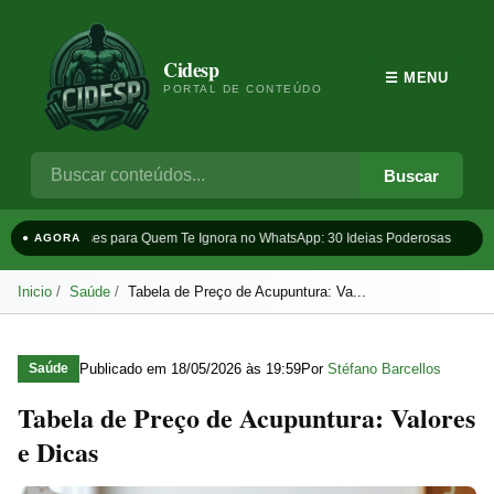
Cidesp
☰ MENU
PORTAL DE CONTEÚDO
Buscar
Frases para Quem Te Ignora no WhatsApp: 30 Ideias Poderosas
Ta
● AGORA
Inicio
Saúde
Tabela de Preço de Acupuntura: Va...
Publicado em
18/05/2026 às 19:59
Por
Stéfano Barcellos
Saúde
Tabela de Preço de Acupuntura: Valores
e Dicas