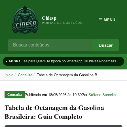
Cidesp
☰ MENU
PORTAL DE CONTEÚDO
Buscar
Frases para Quem Te Ignora no WhatsApp: 30 Ideias Poderosas
Ta
● AGORA
Inicio
Consulta
Tabela de Octanagem da Gasolina B...
Publicado em
18/05/2026 às 19:39
Por
Stéfano Barcellos
Consulta
Tabela de Octanagem da Gasolina
Brasileira: Guia Completo